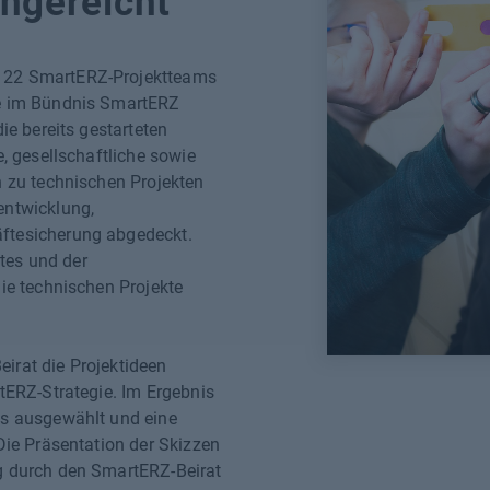
ingereicht
 22 SmartERZ-Projektteams
se im Bündnis SmartERZ
ie bereits gestarteten
e, gesellschaftliche sowie
h zu technischen Projekten
entwicklung,
ftesicherung abgedeckt.
tes und der
ie technischen Projekte
irat die Projektideen
tERZ-Strategie. Im Ergebnis
ms ausgewählt und eine
Die Präsentation der Skizzen
g durch den SmartERZ-Beirat