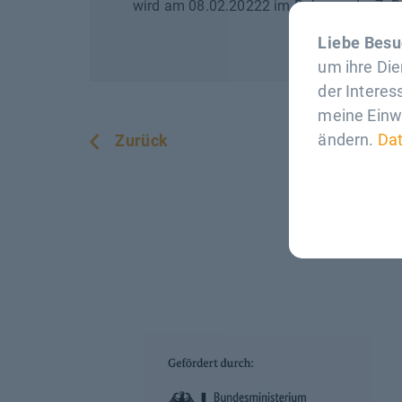
wird am 08.02.20222 im Rahmen der 7. Be
Liebe Besu
um ihre Di
der Interes
meine Einwi
ändern.
Da
Zurück