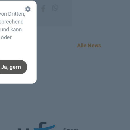
on Dritten,
tsprechend
n und kann
 oder
Alle News
Ja, gern