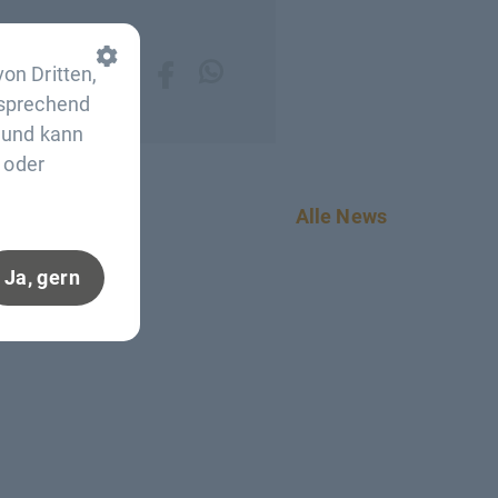
on Dritten,
tsprechend
n und kann
 oder
Alle News
Ja, gern