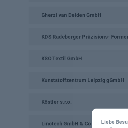
Gherzi van Delden GmbH
KDS Radeberger Präzisions- Form
KSO Textil GmbH
Kunststoffzentrum Leipzig gGmbH
Köstler s.r.o.
Liebe Besu
Linotech GmbH & Co KG