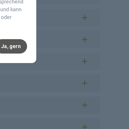
tsprechend
n und kann
 oder
Ja, gern