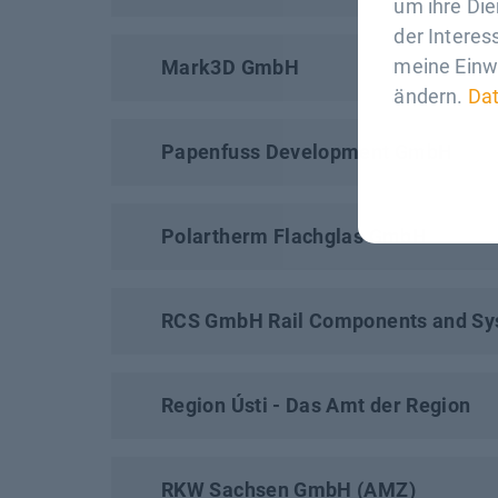
um ihre Di
der Interes
meine Einwi
Mark3D GmbH
ändern.
Da
Papenfuss Development GmbH
Polartherm Flachglas GmbH
RCS GmbH Rail Components and S
Region Ústi - Das Amt der Region
RKW Sachsen GmbH (AMZ)