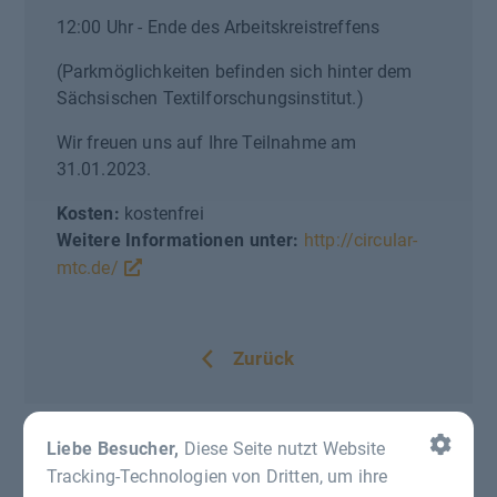
12:00 Uhr - Ende des Arbeitskreistreffens
(Parkmöglichkeiten befinden sich hinter dem
Sächsischen Textilforschungsinstitut.)
Wir freuen uns auf Ihre Teilnahme am
31.01.2023.
Kosten:
kostenfrei
Weitere Informationen unter:
http://circular-
mtc.de/
Zurück
Liebe Besucher,
Diese Seite nutzt Website
Tracking-Technologien von Dritten, um ihre